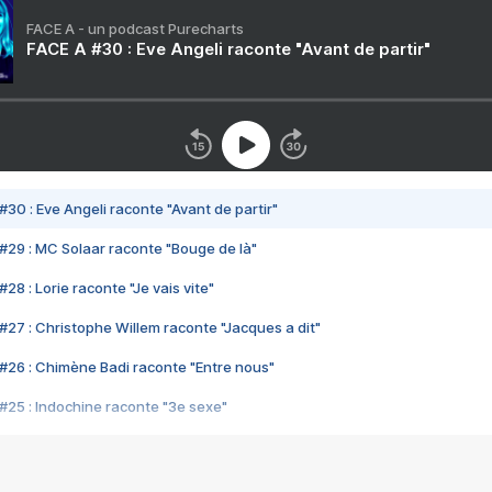
FACE A - un podcast Purecharts
FACE A #30 : Eve Angeli raconte "Avant de partir"
#30 : Eve Angeli raconte "Avant de partir"
#29 : MC Solaar raconte "Bouge de là"
28 : Lorie raconte "Je vais vite"
#27 : Christophe Willem raconte "Jacques a dit"
#26 : Chimène Badi raconte "Entre nous"
#25 : Indochine raconte "3e sexe"
#24 : Zaho raconte "C'est chelou"
#23 : Patrick Bruel raconte "Au café des délices"