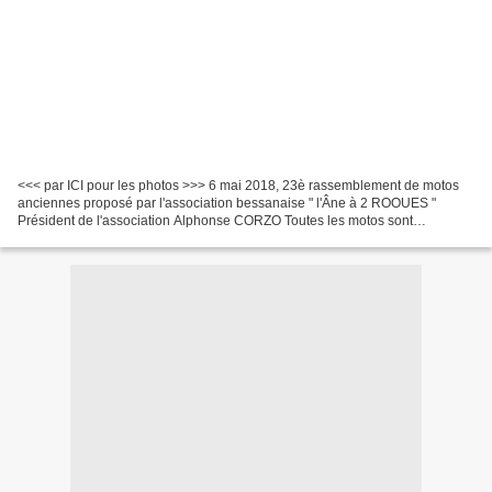
<<< par ICI pour les photos >>> 6 mai 2018, 23è rassemblement de motos
anciennes proposé par l'association bessanaise " l'Âne à 2 ROOUES "
Président de l'association Alphonse CORZO Toutes les motos sont
antérieures à 1960 et venues de toute la france....