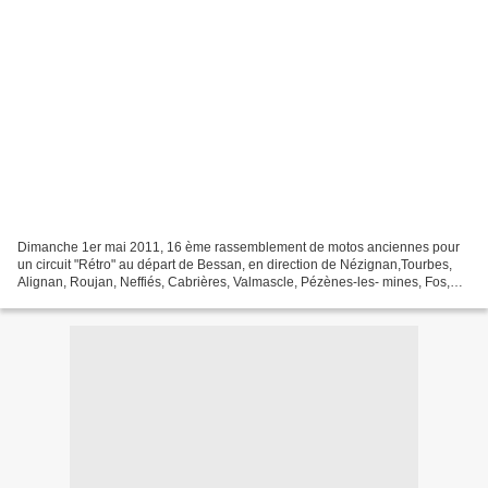
Dimanche 1er mai 2011, 16 ème rassemblement de motos anciennes pour
un circuit "Rétro" au départ de Bessan, en direction de Nézignan,Tourbes,
Alignan, Roujan, Neffiés, Cabrières, Valmascle, Pézènes-les- mines, Fos,
Gabian, Roujan, Alignan, Tourbes, Nézignan...