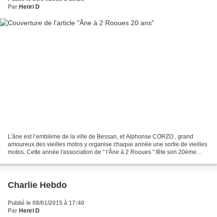
Par
Henri D
L’âne est l’emblème de la ville de Bessan, et Alphonse CORZO , grand
amoureux des vieilles motos y organise chaque année une sortie de vieilles
motos. Cette année l'association de " l'Âne à 2 Rooues " fête son 20ème
anniversaire. Dés 8 heures le dimanche...
Charlie Hebdo
Publié le 08/01/2015 à 17:40
Par
Henri D