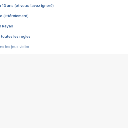
 a 13 ans (et vous l'avez ignoré)
e (littéralement)
im Rayan
 toutes les règles
s les jeux vidéo
us choquant de Rockstar ? - Le scandale BULLY
e plus moche de Steam
du RÊVE tourne au CAUCHEMAR
pendant 8 heures
it… à tort
umiliés par un jeu vidéo
ire - Final Fantasy 8