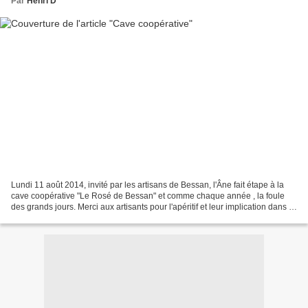
Par
Henri D
Lundi 11 août 2014, invité par les artisans de Bessan, l'Âne fait étape à la
cave coopérative "Le Rosé de Bessan" et comme chaque année , la foule
des grands jours. Merci aux artisants pour l'apéritif et leur implication dans "
La Fête "