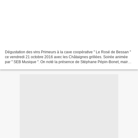
Dégustation des vins Primeurs à la cave coopérative " Le Rosé de Bessan "
ce vendredi 21 octobre 2016 avec les Châtaignes grillées. Soirée animée
par " SEB Musique ". On noté la présence de Stéphane Pépin-Bonet, maire
de Bessan et Sébastien Frey, conseiller...