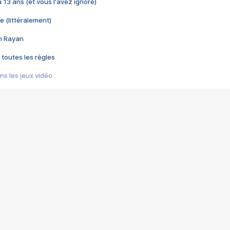
 a 13 ans (et vous l'avez ignoré)
e (littéralement)
im Rayan
 toutes les règles
s les jeux vidéo
us choquant de Rockstar ? - Le scandale BULLY
e plus moche de Steam
du RÊVE tourne au CAUCHEMAR
pendant 8 heures
it… à tort
umiliés par un jeu vidéo
ire - Final Fantasy 8
ti un empire - Age of Empires