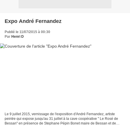
Expo André Fernandez
Publié le 11/07/2015 à 00:30
Par
Henri D
Le 9 juillet 2015, vernissage de l'exposition d'André Fernandez, artiste
peintre qui expose jusqu'au 31 juillet à la cave coopérative " Le Rosé de
Bessan" en présence de Stephane Pépin Bonet maire de Bessan et de
Céline CARMINATI, adjointe au maire, chargée...