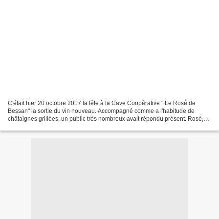
C'était hier 20 octobre 2017 la fête à la Cave Coopérative " Le Rosé de
Bessan" la sortie du vin nouveau. Accompagné comme a l'habitude de
châtaignes grillées, un public très nombreux avait répondu présent. Rosé,
rouge et surtout le Blanc étaient excellents....