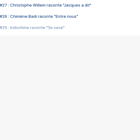
#27 : Christophe Willem raconte "Jacques a dit"
#26 : Chimène Badi raconte "Entre nous"
#25 : Indochine raconte "3e sexe"
#24 : Zaho raconte "C'est chelou"
#23 : Patrick Bruel raconte "Au café des délices"
#22 : Kyo raconte "Le chemin"
#21 : Nolwenn Leroy raconte "Cassé"
#20 : Patrick Hernandez raconte "Born to be alive"
#19 : Lorie raconte "Près de moi"
#18 : Michael Jones raconte "A nos actes manqués" (avec Jean-Jacque
#17 : Khaled raconte "Aïcha"
#16 : Corneille raconte "Parce qu'on vient de loin"