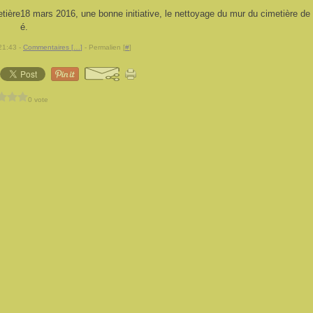
18 mars 2016, une bonne initiative, le nettoyage du mur du cimetière de
é.
21:43 -
Commentaires [
…
]
- Permalien [
#
]
0 vote