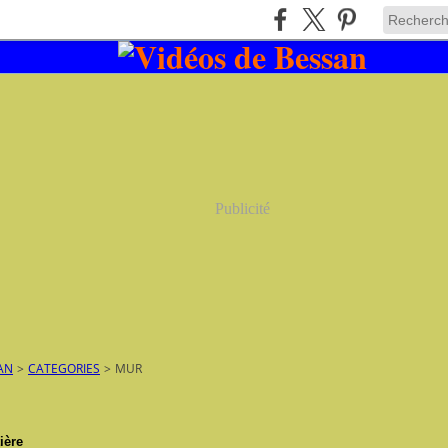
Publicité
AN
>
CATEGORIES
>
MUR
ière