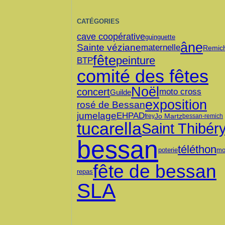
CATÉGORIES
cave coopérative
guinguette
âne
Sainte véziane
maternelle
Remic
fête
peinture
BTP
comité des fêtes
Noël
concert
moto cross
Guilde
exposition
rosé de Bessan
jumelage
EHPAD
Jo Martz
frey
bessan-remich
tucarella
Saint Thibér
bessan
téléthon
poterie
mo
fête de bessan
repas
SLA