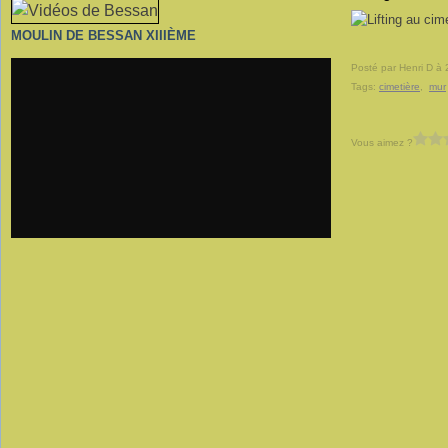
MOULIN DE BESSAN XIIIÈME
Posté par Henri D à 
Tags:
cimetière
,
mur
Vous aimez ?