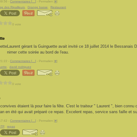
09:56 -
Commentaires [
…
]
- Permalien [
#
]
e des Ripailleurs
,
Grange basse
,
Restaurant
0 vote
tte
Laurent gérant la Guinguette avait invité ce 18 juillet 2014 le Bessanais 
nimer cette soirée au bord de l'eau.
21:22 -
Commentaires [
…
]
- Permalien [
#
]
uette
,
david rodriguez
0 vote
e
onvives étaient là pour faire la fête. C'est le traiteur " Laurent ", bien connu 
an en été qui avait préparé ce repas. Excelent repas, service sans faille et s
17:42 -
Commentaires [
…
]
- Permalien [
#
]
BTP
,
repas