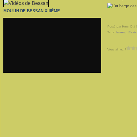
MOULIN DE BESSAN XIIIÈME
Posté par Henri D à 
Tags:
laurent
,
Resta
Vous aimez ?