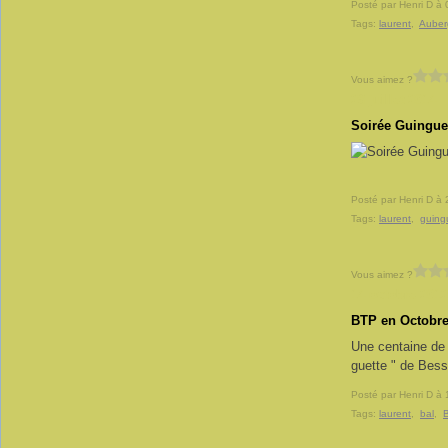
Posté par Henri D à 
Tags:
laurent
,
Auberg
Vous aimez ?
28 juillet 2014
Soirée Guingue
Posté par Henri D à 
Tags:
laurent
,
guing
Vous aimez ?
14 octobre 2012
BTP en Octobr
Une centaine de c
guette " de Bess
Posté par Henri D à 
Tags:
laurent
,
bal
,