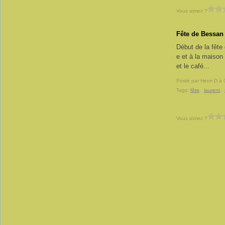
Vous aimez ?
5 août 2012
Fête de Bessan
Début de la fête 
e et à la maison 
et le café...
Posté par Henri D à 
Tags:
fête
,
laurent
,
Vous aimez ?