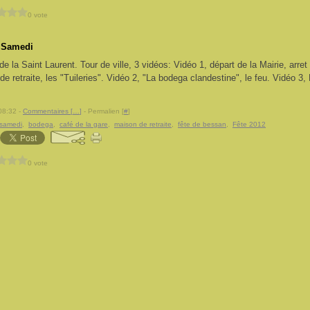
0 vote
 Samedi
de la Saint Laurent. Tour de ville, 3 vidéos: Vidéo 1, départ de la Mairie, arre
de retraite, les "Tuileries". Vidéo 2, "La bodega clandestine", le feu. Vidéo 3,
08:32 -
Commentaires [
…
]
- Permalien [
#
]
samedi
,
bodega
,
café de la gare
,
maison de retraite
,
fête de bessan
,
Fête 2012
0 vote