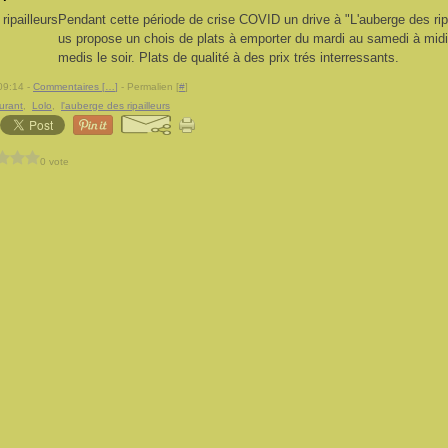
Pendant cette période de crise COVID un drive à "L'auberge des rip
us propose un chois de plats à emporter du mardi au samedi à midi 
medis le soir. Plats de qualité à des prix trés interressants.
09:14 -
Commentaires [
…
]
- Permalien [
#
]
urant
,
Lolo
,
l'auberge des ripailleurs
0 vote