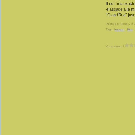
Il est trés exac
-Passage à la ma
"Grand'Rue" jusq
Posté par Henri D à 
Tags:
bessan
,
fête
Vous aimez ?