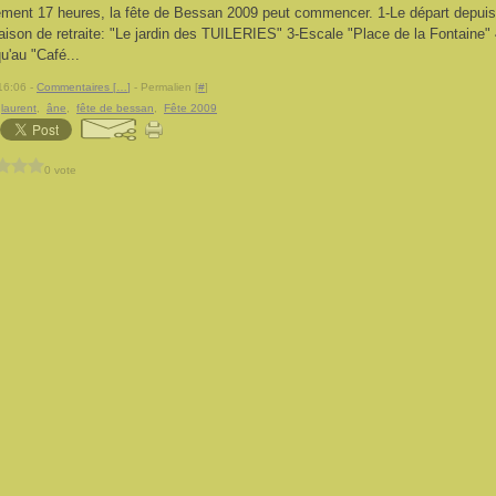
tement 17 heures, la fête de Bessan 2009 peut commencer. 1-Le départ depuis 
ison de retraite: "Le jardin des TUILERIES" 3-Escale "Place de la Fontaine
u'au "Café...
16:06 -
Commentaires [
…
]
- Permalien [
#
]
,
laurent
,
âne
,
fête de bessan
,
Fête 2009
0 vote