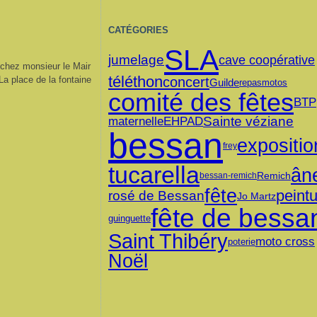
CATÉGORIES
SLA
jumelage
cave coopérative
t chez monsieur le Mair
téléthon
 La place de la fontaine
concert
Guilde
repas
motos
comité des fêtes
BTP
Sainte véziane
maternelle
EHPAD
bessan
expositio
frey
tucarella
ân
Remich
bessan-remich
fête
peint
rosé de Bessan
Jo Martz
fête de bessa
guinguette
Saint Thibéry
moto cross
poterie
Noël