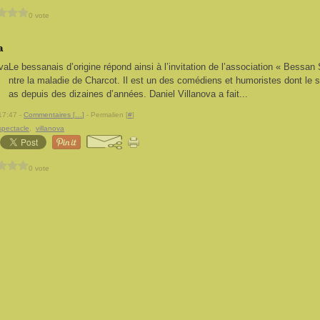
0 vote
a
Le bessanais d’origine répond ainsi à l’invitation de l’association « Bessan 
ntre la maladie de Charcot. Il est un des comédiens et humoristes dont le
as depuis des dizaines d’années. Daniel Villanova a fait...
17:47 -
Commentaires [
…
]
- Permalien [
#
]
spectacle
,
villanova
0 vote