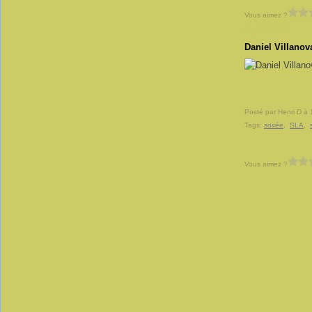
Vous aimez ?
9 juin 2014
Daniel Villanov
Posté par Henri D à 
Tags:
soirée
,
SLA
,
Vous aimez ?