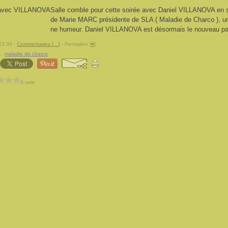
Salle comble pour cette soirée avec Daniel VILLANOVA en so
de Marie MARC présidente de SLA ( Maladie de Charco ), un 
ne humeur. Daniel VILLANOVA est désormais le nouveau parr
23:30 -
Commentaires [
…
]
- Permalien [
#
]
,
maladie de charco
0 vote