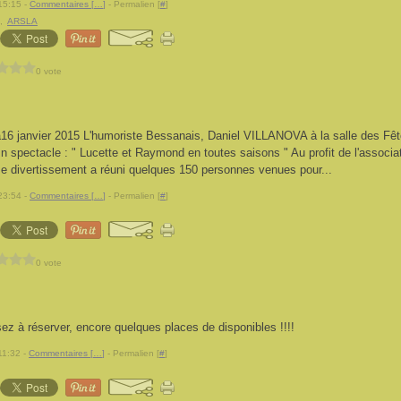
15:15 -
Commentaires [
…
]
- Permalien [
#
]
,
ARSLA
0 vote
16 janvier 2015 L'humoriste Bessanais, Daniel VILLANOVA à la salle des Fê
n spectacle : " Lucette et Raymond en toutes saisons " Au profit de l'associa
e divertissement a réuni quelques 150 personnes venues pour...
23:54 -
Commentaires [
…
]
- Permalien [
#
]
0 vote
ez à réserver, encore quelques places de disponibles !!!!
11:32 -
Commentaires [
…
]
- Permalien [
#
]