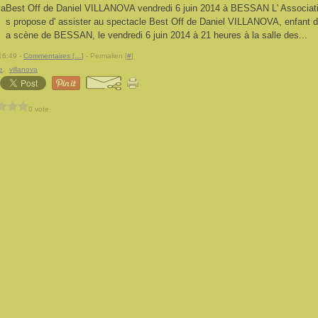
Best Off de Daniel VILLANOVA vendredi 6 juin 2014 à BESSAN L' Associ
s propose d' assister au spectacle Best Off de Daniel VILLANOVA, enfant du
a scène de BESSAN, le vendredi 6 juin 2014 à 21 heures à la salle des...
16:49 -
Commentaires [
…
]
- Permalien [
#
]
e
,
villanova
0 vote