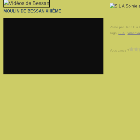
MOULIN DE BESSAN XIIIÈME
Posté par Henri D à 
Tags:
SLA
,
villanova
Vous aimez ?