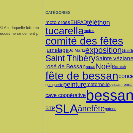
CATÉGORIES
téléthon
moto cross
EHPAD
tucarella
SLA », laquelle lutte co
motos
 succès ne se dément p
comité des fêtes
exposition
jumelage
Guild
Jo Martz
Saint Thibéry
Sainte vézian
Noël
rosé de Bessan
Remich
repas
fête de bessan
conce
peinture
maternelle
guinguette
bessan-remic
bessa
cave coopérative
SLA
âne
fête
BTP
poterie