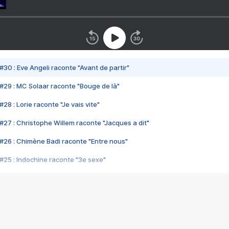
#30 : Eve Angeli raconte "Avant de partir"
#29 : MC Solaar raconte "Bouge de là"
28 : Lorie raconte "Je vais vite"
#27 : Christophe Willem raconte "Jacques a dit"
#26 : Chimène Badi raconte "Entre nous"
#25 : Indochine raconte "3e sexe"
#24 : Zaho raconte "C'est chelou"
#23 : Patrick Bruel raconte "Au café des délices"
#22 : Kyo raconte "Le chemin"