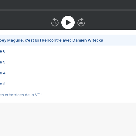
bey Maguire, c'est lui ! Rencontre avec Damien Witecka
e 6
e 5
e 4
e 3
s créatrices de la VF !
e 2
e 1
e Mektoub My Love arrive enfin ! Rencontre avec Shaïn Boumedine et Sal