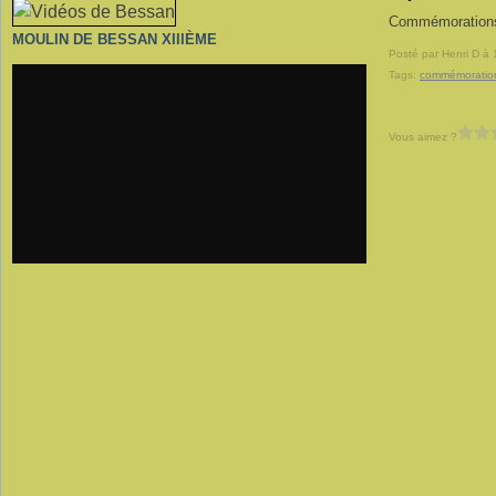
Commémorations 
MOULIN DE BESSAN XIIIÈME
Posté par Henri D à 
Tags:
commémoratio
Vous aimez ?