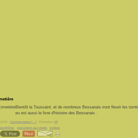
imetière
Bientôt la Toussaint, et de nombreux Bessanais iront fleurir les tomb
eu est aussi le livre d'histoire des Bessanais .
19:53 -
Commentaires [
…
]
- Permalien [
#
]
ysanthème
,
monument aux morts
,
tombes