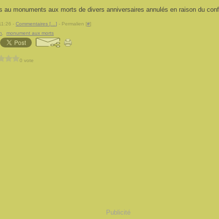
au monuments aux morts de divers anniversaires annulés en raison du conf
11:26 -
Commentaires [
…
]
- Permalien [
#
]
n
,
monument aux morts
0 vote
Publicité