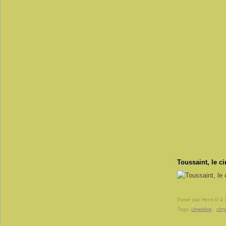
23 octobre 2016
Toussaint, le c
Posté par Henri D à 
Tags:
cimetière
,
chr