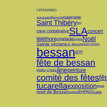
CATÉGORIES
maternelle
Remich
guinguette
Saint Thibéry
frey
SLA
concert
cave coopérative
Noël
téléthon
jumelage
motos
Sainte véziane
Jo Martz
bessan-remich
bessan
BTP
fête de bessan
âne
peinture
moto cross
comité des fêtes
fê
tucarella
exposition
repas
rosé de Bessan
EHPAD
Guilde
poterie