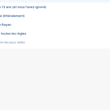
 a 13 ans (et vous l'avez ignoré)
e (littéralement)
im Rayan
 toutes les règles
s les jeux vidéo
us choquant de Rockstar ? - Le scandale BULLY
e plus moche de Steam
du RÊVE tourne au CAUCHEMAR
pendant 8 heures
it… à tort
umiliés par un jeu vidéo
ire - Final Fantasy 8