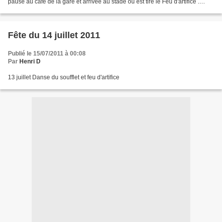
pause au café de la gare et arrivée au stade ou est tiré le Feu d'artifice .
Cette année une délégation...
Fête du 14 juillet 2011
Publié le 15/07/2011 à 00:08
Par
Henri D
13 juillet Danse du soufflet et feu d'artifice