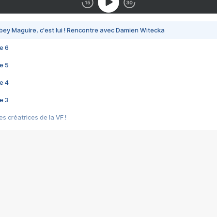
bey Maguire, c'est lui ! Rencontre avec Damien Witecka
e 6
e 5
e 4
e 3
s créatrices de la VF !
e 2
e 1
e Mektoub My Love arrive enfin ! Rencontre avec Shaïn Boumedine et Sal
i : après Toni en famille
elle réalise le bouleversant Dites lui que je l'aime