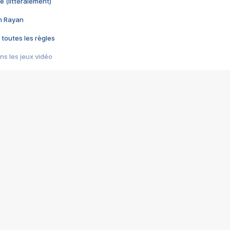
e (littéralement)
im Rayan
 toutes les règles
s les jeux vidéo
us choquant de Rockstar ? - Le scandale BULLY
e plus moche de Steam
du RÊVE tourne au CAUCHEMAR
pendant 8 heures
it… à tort
umiliés par un jeu vidéo
ire - Final Fantasy 8
ti un empire - Age of Empires
story DOFUS