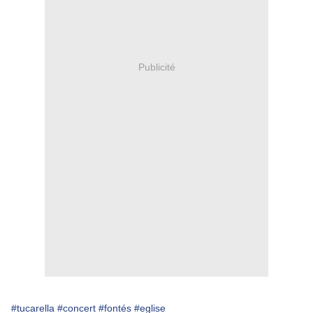
Publicité
#tucarella
#concert
#fontés
#eglise