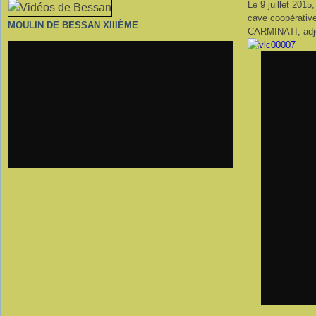
Le 9 juillet 2015
cave coopérativ
MOULIN DE BESSAN XIIIÈME
CARMINATI, adjoi