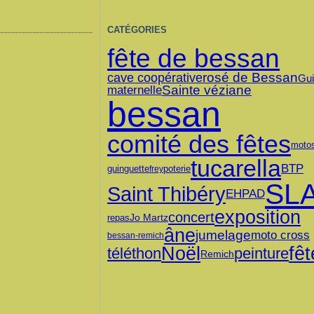
CATÉGORIES
fête de bessan
rosé de Bessan
cave coopérative
Gui
Sainte véziane
maternelle
bessan
comité des fêtes
moto
tucarella
BTP
guinguette
poterie
frey
SL
Saint Thibéry
EHPAD
exposition
concert
Jo Martz
repas
âne
jumelage
moto cross
bessan-remich
Noël
fêt
téléthon
peinture
Remich