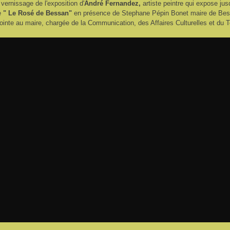
, vernissage de l'exposition d'
André Fernandez,
artiste peintre qui expose jusq
e
" Le Rosé de Bessan"
en présence de Stephane Pépin Bonet maire de Be
nte au maire, chargée de la Communication, des Affaires Culturelles et du 