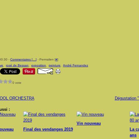
00:30 -
Commentaires [
…
]
- Permalien [
#
]
ive
,
rosé de Bessan
,
exposition
,
peinture
,
André Fernandez
0 vote
COOL ORCHESTRA
Dégustation 
ssi :
Vin nouveau
Nouveau
Final des vendanges 2019
La c
ans