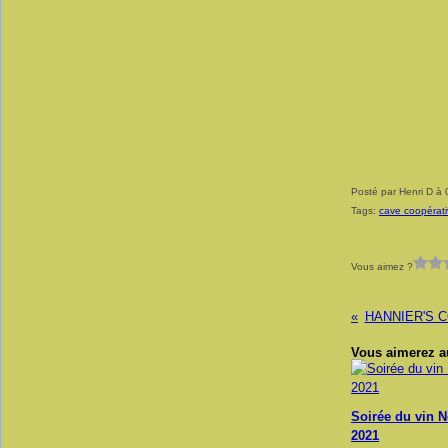
Posté par Henri D à 
Tags:
cave coopérat
Vous aimez ?
HANNIER'S 
Vous aimerez au
Soirée du vin 
2021