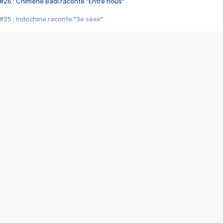
#26 : Chimène Badi raconte "Entre nous"
#25 : Indochine raconte "3e sexe"
#24 : Zaho raconte "C'est chelou"
#23 : Patrick Bruel raconte "Au café des délices"
#22 : Kyo raconte "Le chemin"
#21 : Nolwenn Leroy raconte "Cassé"
#20 : Patrick Hernandez raconte "Born to be alive"
#19 : Lorie raconte "Près de moi"
#18 : Michael Jones raconte "A nos actes manqués" (avec Jean-Jacque
#17 : Khaled raconte "Aïcha"
#16 : Corneille raconte "Parce qu'on vient de loin"
#15 : Indochine raconte "L'aventurier"
14 : Lorie raconte "Sur un air latino"