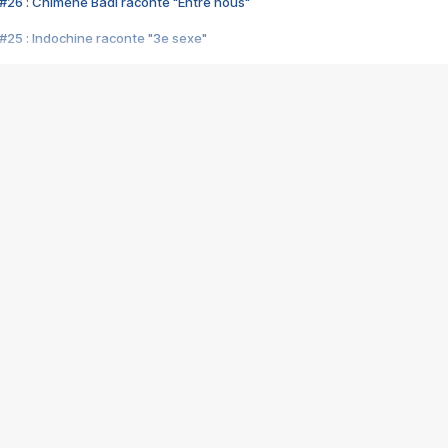
#26 : Chimène Badi raconte "Entre nous"
#25 : Indochine raconte "3e sexe"
#24 : Zaho raconte "C'est chelou"
#23 : Patrick Bruel raconte "Au café des délices"
#22 : Kyo raconte "Le chemin"
#21 : Nolwenn Leroy raconte "Cassé"
#20 : Patrick Hernandez raconte "Born to be alive"
#19 : Lorie raconte "Près de moi"
#18 : Michael Jones raconte "A nos actes manqués" (avec Jean-Jacque
#17 : Khaled raconte "Aïcha"
#16 : Corneille raconte "Parce qu'on vient de loin"
#15 : Indochine raconte "L'aventurier"
14 : Lorie raconte "Sur un air latino"