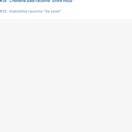
#26 : Chimène Badi raconte "Entre nous"
#25 : Indochine raconte "3e sexe"
#24 : Zaho raconte "C'est chelou"
#23 : Patrick Bruel raconte "Au café des délices"
#22 : Kyo raconte "Le chemin"
#21 : Nolwenn Leroy raconte "Cassé"
#20 : Patrick Hernandez raconte "Born to be alive"
#19 : Lorie raconte "Près de moi"
#18 : Michael Jones raconte "A nos actes manqués" (avec Jean-Jacque
#17 : Khaled raconte "Aïcha"
#16 : Corneille raconte "Parce qu'on vient de loin"
#15 : Indochine raconte "L'aventurier"
14 : Lorie raconte "Sur un air latino"