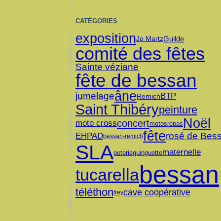
CATÉGORIES
exposition
Guilde
Jo Martz
comité des fêtes
Sainte véziane
fête de bessan
âne
jumelage
BTP
Remich
Saint Thibéry
peinture
Noël
concert
moto cross
motos
repas
fête
rosé de Bes
EHPAD
bessan-remich
SLA
maternelle
poterie
guinguette
bessan
tucarella
téléthon
cave coopérative
frey