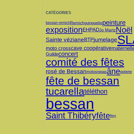
CATÉGORIES
peinture
Remich
guinguette
bessan-remich
exposition
Noël
EHPAD
Jo Martz
SL
Sainte véziane
jumelage
BTP
cave coopérative
moto cross
maternell
concert
Guilde
comité des fêtes
âne
rosé de Bessan
motos
repas
poterie
fête de bessan
tucarella
téléthon
bessan
Saint Thibéry
fête
frey