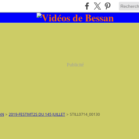
Publicité
AN
>
2019-FESTIVIT2S DU 145 JUILLET
>
STILL0714_00130