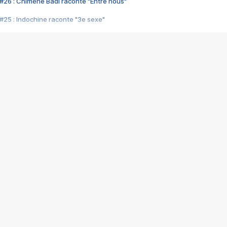
#26 : Chimène Badi raconte "Entre nous"
#25 : Indochine raconte "3e sexe"
#24 : Zaho raconte "C'est chelou"
#23 : Patrick Bruel raconte "Au café des délices"
#22 : Kyo raconte "Le chemin"
#21 : Nolwenn Leroy raconte "Cassé"
#20 : Patrick Hernandez raconte "Born to be alive"
#19 : Lorie raconte "Près de moi"
#18 : Michael Jones raconte "A nos actes manqués" (avec Jean-Jacque
#17 : Khaled raconte "Aïcha"
#16 : Corneille raconte "Parce qu'on vient de loin"
#15 : Indochine raconte "L'aventurier"
14 : Lorie raconte "Sur un air latino"