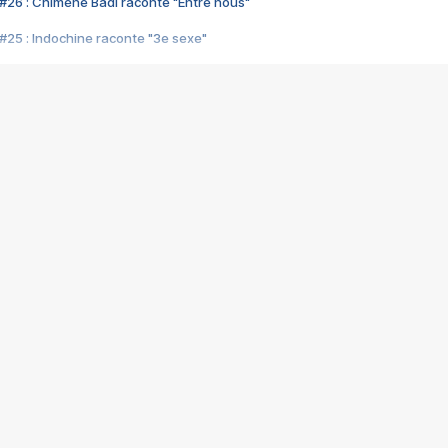
#26 : Chimène Badi raconte "Entre nous"
#25 : Indochine raconte "3e sexe"
#24 : Zaho raconte "C'est chelou"
#23 : Patrick Bruel raconte "Au café des délices"
#22 : Kyo raconte "Le chemin"
#21 : Nolwenn Leroy raconte "Cassé"
#20 : Patrick Hernandez raconte "Born to be alive"
#19 : Lorie raconte "Près de moi"
#18 : Michael Jones raconte "A nos actes manqués" (avec Jean-Jacque
#17 : Khaled raconte "Aïcha"
#16 : Corneille raconte "Parce qu'on vient de loin"
#15 : Indochine raconte "L'aventurier"
14 : Lorie raconte "Sur un air latino"