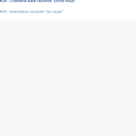
#26 : Chimène Badi raconte "Entre nous"
#25 : Indochine raconte "3e sexe"
#24 : Zaho raconte "C'est chelou"
#23 : Patrick Bruel raconte "Au café des délices"
#22 : Kyo raconte "Le chemin"
#21 : Nolwenn Leroy raconte "Cassé"
#20 : Patrick Hernandez raconte "Born to be alive"
#19 : Lorie raconte "Près de moi"
#18 : Michael Jones raconte "A nos actes manqués" (avec Jean-Jacque
#17 : Khaled raconte "Aïcha"
#16 : Corneille raconte "Parce qu'on vient de loin"
#15 : Indochine raconte "L'aventurier"
14 : Lorie raconte "Sur un air latino"