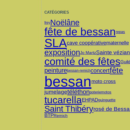
CATÉGORIES
Noël
âne
frey
fête de bessan
repas
SLA
cave coopérative
maternelle
exposition
Sainte vézia
Jo Martz
comité des fêtes
Guil
fête
peinture
concert
bessan-remich
bessan
moto cross
téléthon
jumelage
poterie
motos
tucarella
EHPAD
guinguette
Saint Thibéry
rosé de Bess
BTP
Remich