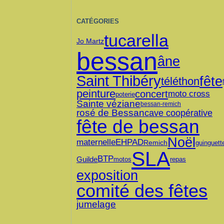
CATÉGORIES
tucarella
Jo Martz
bessan
âne
Saint Thibéry
fête
téléthon
peinture
concert
moto cross
poterie
Sainte véziane
bessan-remich
rosé de Bessan
cave coopérative
fête de bessan
Noël
maternelle
EHPAD
Remich
guinguett
SLA
BTP
Guilde
motos
repas
exposition
comité des fêtes
jumelage