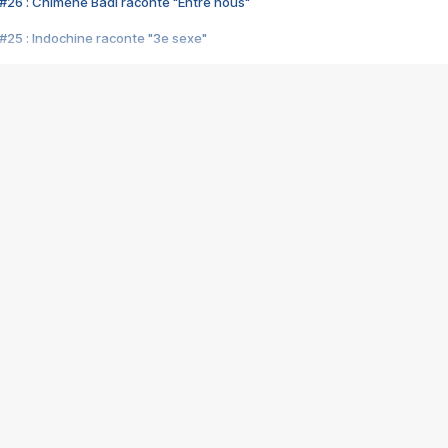
#26 : Chimène Badi raconte "Entre nous"
#25 : Indochine raconte "3e sexe"
#24 : Zaho raconte "C'est chelou"
#23 : Patrick Bruel raconte "Au café des délices"
#22 : Kyo raconte "Le chemin"
#21 : Nolwenn Leroy raconte "Cassé"
#20 : Patrick Hernandez raconte "Born to be alive"
#19 : Lorie raconte "Près de moi"
#18 : Michael Jones raconte "A nos actes manqués" (avec Jean-Jacque
#17 : Khaled raconte "Aïcha"
#16 : Corneille raconte "Parce qu'on vient de loin"
#15 : Indochine raconte "L'aventurier"
14 : Lorie raconte "Sur un air latino"